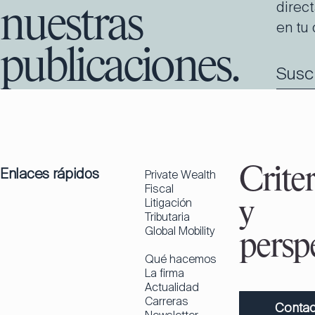
direc
nuestras
en tu 
publicaciones.
Susc
Enlaces rápidos
Criter
Private Wealth
Fiscal
Litigación
y
Tributaria
Global Mobility
perspe
Qué hacemos
La firma
Actualidad
Carreras
Contac