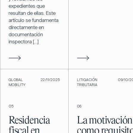
expedientes que
resultan de ellas. Este
artículo se fundamenta
directamente en
documentación
inspectora […]
GLOBAL
22/11/2025
LITIGACIÓN
09/10/2
MOBILITY
TRIBUTARIA
05
06
Residencia
La motivación
fiscal en
como requisit