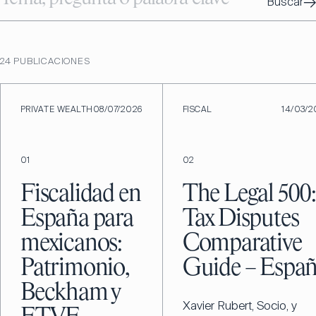
→
Buscar
24
PUBLICACIONES
PRIVATE WEALTH
08/07/2026
FISCAL
14/03/2
01
02
Fiscalidad en
The Legal 500
España para
Tax Disputes
mexicanos:
Comparative
Patrimonio,
Guide – Espa
Beckham y
Xavier Rubert, Socio, y