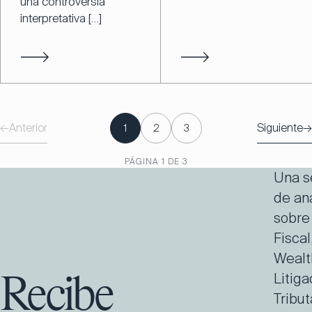
una controversia
interpretativa […]
←
Anterior
Siguiente
→
1
2
3
PÁGINA
1
DE
3
Una s
de aná
sobre
Fiscal
Wealt
Litiga
Recibe
Tribut