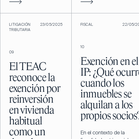
LITIGACIÓN
23/05/2025
FISCAL
22/05/2
TRIBUTARIA
10
09
Exención en el
El TEAC
IP: ¿Qué ocurr
reconoce la
cuando los
exención por
inmuebles se
reinversión
alquilan a los
en vivienda
propios socios
habitual
como un
En el contexto de la