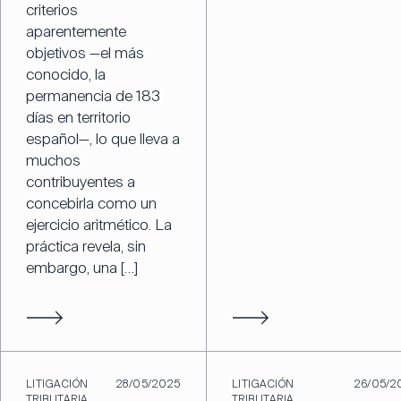
criterios
aparentemente
objetivos —el más
conocido, la
permanencia de 183
días en territorio
español—, lo que lleva a
muchos
contribuyentes a
concebirla como un
ejercicio aritmético. La
práctica revela, sin
embargo, una […]
LITIGACIÓN
28/05/2025
LITIGACIÓN
26/05/2
TRIBUTARIA
TRIBUTARIA