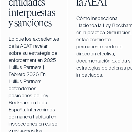
entidades
la AEAT
interpuestas
Cómo inspecciona
y sanciones
Hacienda la Ley Beckha
en la práctica. Simulación,
Lo que los expedientes
establecimiento
de la AEAT revelan
permanente, sede de
sobre su estrategia de
dirección efectiva,
enforcement en 2025
documentación exigida y
Lullius Partners |
estrategias de defensa p
Febrero 2026 En
impatriados.
Lullius Partners
defendemos
posiciones de Ley
Beckham en toda
España. Intervenimos
de manera habitual en
inspecciones en curso
y revisamos los