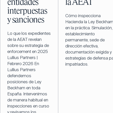
entidades
la AEAT
interpuestas
Cómo inspecciona
y sanciones
Hacienda la Ley Beckha
en la práctica. Simulación,
Lo que los expedientes
establecimiento
de la AEAT revelan
permanente, sede de
sobre su estrategia de
dirección efectiva,
enforcement en 2025
documentación exigida y
Lullius Partners |
estrategias de defensa p
Febrero 2026 En
impatriados.
Lullius Partners
defendemos
posiciones de Ley
Beckham en toda
España. Intervenimos
de manera habitual en
inspecciones en curso
y revisamos los