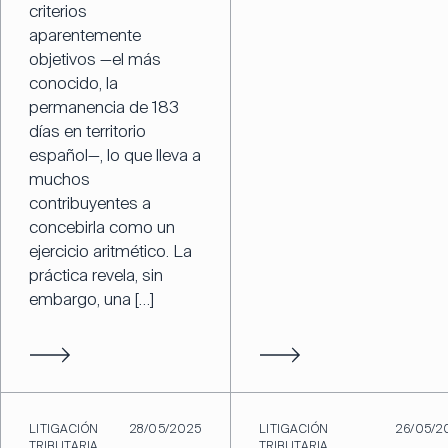
criterios
aparentemente
objetivos —el más
conocido, la
permanencia de 183
días en territorio
español—, lo que lleva a
muchos
contribuyentes a
concebirla como un
ejercicio aritmético. La
práctica revela, sin
embargo, una […]
LITIGACIÓN
28/05/2025
LITIGACIÓN
26/05/2
TRIBUTARIA
TRIBUTARIA