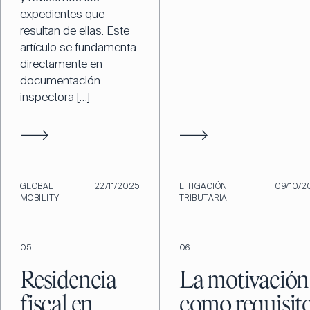
expedientes que
resultan de ellas. Este
artículo se fundamenta
directamente en
documentación
inspectora […]
GLOBAL
22/11/2025
LITIGACIÓN
09/10/2
MOBILITY
TRIBUTARIA
05
06
Residencia
La motivación
fiscal en
como requisit