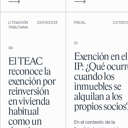
LITIGACIÓN
23/05/2025
FISCAL
22/05/2
TRIBUTARIA
10
09
Exención en el
El TEAC
IP: ¿Qué ocurr
reconoce la
cuando los
exención por
inmuebles se
reinversión
alquilan a los
en vivienda
propios socios
habitual
como un
En el contexto de la