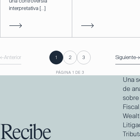
una controversia
interpretativa […]
←
Anterior
Siguiente
→
1
2
3
PÁGINA
1
DE
3
Una s
de aná
sobre
Fiscal
Wealt
Litiga
Recibe
Tribut