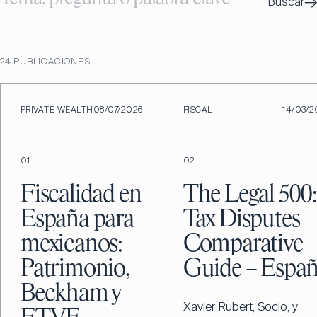
→
Buscar
24
PUBLICACIONES
PRIVATE WEALTH
08/07/2026
FISCAL
14/03/2
01
02
Fiscalidad en
The Legal 500
España para
Tax Disputes
mexicanos:
Comparative
Patrimonio,
Guide – Espa
Beckham y
Xavier Rubert, Socio, y