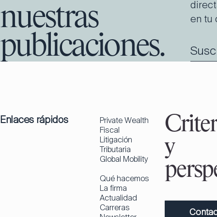
direc
nuestras
en tu 
publicaciones.
Susc
Enlaces rápidos
Criter
Private Wealth
Fiscal
Litigación
y
Tributaria
Global Mobility
perspe
Qué hacemos
La firma
Actualidad
Carreras
Contac