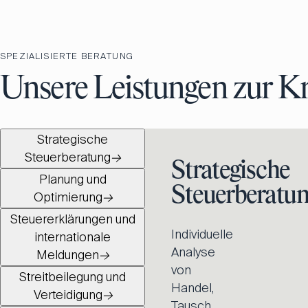
SPEZIALISIERTE BERATUNG
Unsere Leistungen zur K
Strategische
Steuerberatung
→
Strategische
Planung und
Steuerberatu
Optimierung
→
Steuererklärungen und
Individuelle
internationale
Analyse
Meldungen
→
von
Streitbeilegung und
Handel,
Verteidigung
→
Tausch,