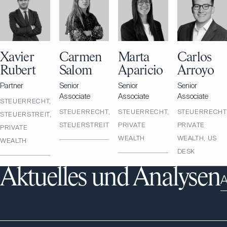
Xavier
Carmen
Marta
Carlos
Rubert
Salom
Aparicio
Arroyo
Partner
Senior
Senior
Senior
Associate
Associate
Associate
STEUERRECHT,
STEUERRECHT,
STEUERRECHT,
STEUERRECHT
STEUERSTREIT,
STEUERSTREIT
PRIVATE
PRIVATE
PRIVATE
WEALTH
WEALTH, US
WEALTH
DESK
Aktuelles und Analysen
A