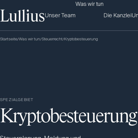
Was wir tun
Unser Team
Die Kanzlei
Un
Startseite
Was wir tun
Steuerrecht
Kryptobesteuerung
/
/
/
SPEZIALGEBIET
Kryptobesteuerung