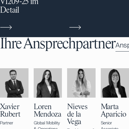
V1209-25 im
Detail
Ihre Ansprechpartner
Ans
Xavier
Loren
Nieves
Marta
Rubert
Mendoza
de la
Aparicio
Vega
Partner
Global Mobility
Senior