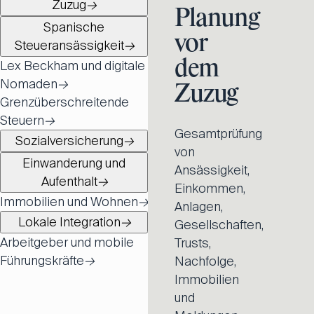
Zuzug
→
Planung
Spanische
vor
Steueransässigkeit
→
dem
Lex Beckham und digitale
Nomaden
→
Zuzug
Grenzüberschreitende
Steuern
→
Gesamtprüfung
Sozialversicherung
→
von
Einwanderung und
Ansässigkeit,
Aufenthalt
→
Einkommen,
Immobilien und Wohnen
→
Anlagen,
Lokale Integration
→
Gesellschaften,
Arbeitgeber und mobile
Trusts,
Führungskräfte
→
Nachfolge,
Immobilien
und