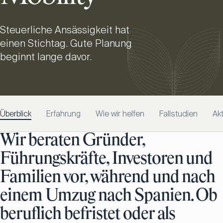
Steuerliche Ansässigkeit hat
einen Stichtag. Gute Planung
beginnt lange davor.
Überblick
Erfahrung
Wie wir helfen
Fallstudien
Ak
Wir beraten Gründer,
Führungskräfte, Investoren und
Familien vor, während und nach
einem Umzug nach Spanien. Ob
beruflich befristet oder als