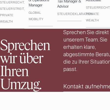
& Operations
Associate
Tax Manager &
STEUERRECHT,
Manager
Advisor
STEUERRECHT
STEUERSTREIT,
GLOBAL
STEUERDEKLARATION
PRIVATE
PRIVATE
MOBILITY
WEALTH
WEALTH
Sprechen Sie direkt
unserem Team. Sie
Sprechen
erhalten klare,
abgestimmte Berat
wir über
die zu Ihrer Situatio
Ihren
passt.
Umzug.
Kontakt aufnehm