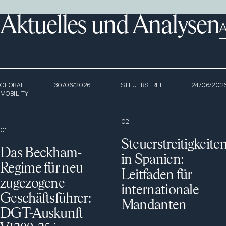
Aktuelles und Analysen
A
GLOBAL
30/06/2026
STEUERSTREIT
24/06/202
MOBILITY
0
2
0
1
Steuerstreitigkeite
Das Beckham-
in Spanien:
Regime für neu
Leitfaden für
zugezogene
internationale
Geschäftsführer:
Mandanten
DGT-Auskunft