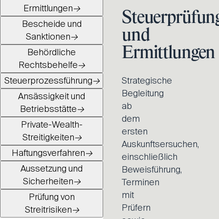
Ermittlungen
→
Steuerprüfun
Bescheide und
und
Sanktionen
→
Ermittlungen
Behördliche
Rechtsbehelfe
→
Steuerprozessführung
→
Strategische
Begleitung
Ansässigkeit und
ab
Betriebsstätte
→
dem
Private-Wealth-
ersten
Streitigkeiten
→
Auskunftsersuchen,
Haftungsverfahren
→
einschließlich
Aussetzung und
Beweisführung,
Sicherheiten
→
Terminen
mit
Prüfung von
Prüfern
Streitrisiken
→