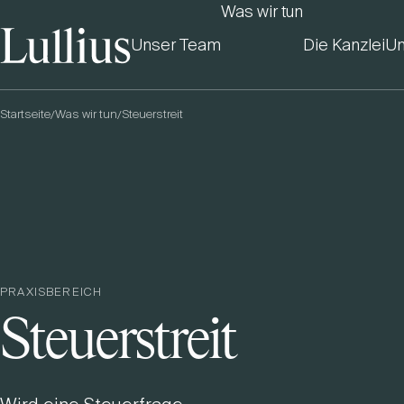
Was wir tun
Unser Team
Die Kanzlei
Un
Startseite
Was wir tun
Steuerstreit
/
/
PRAXISBEREICH
Steuerstreit