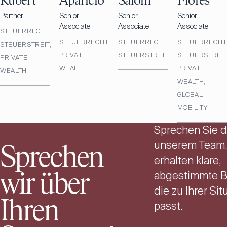
Rubert
Aparicio
Salom
Flores
Partner
Senior
Senior
Senior
Associate
Associate
Associate
STEUERRECHT,
STEUERRECHT,
STEUERRECHT,
STEUERRECHT
STEUERSTREIT,
PRIVATE
STEUERSTREIT
STEUERSTREIT
PRIVATE
WEALTH
PRIVATE
WEALTH
WEALTH,
GLOBAL
MOBILITY
Sprechen Sie di
unserem Team.
Sprechen
erhalten klare,
abgestimmte B
wir über
die zu Ihrer Sit
Ihren
passt.