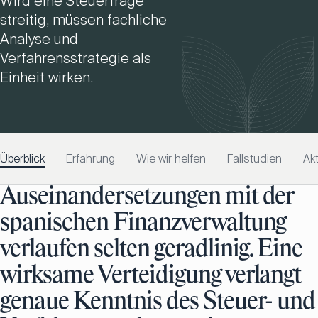
Wird eine Steuerfrage
streitig, müssen fachliche
Analyse und
Verfahrensstrategie als
Einheit wirken.
Überblick
Erfahrung
Wie wir helfen
Fallstudien
Ak
Auseinandersetzungen mit der
spanischen Finanzverwaltung
verlaufen selten geradlinig. Eine
wirksame Verteidigung verlangt
genaue Kenntnis des Steuer- und