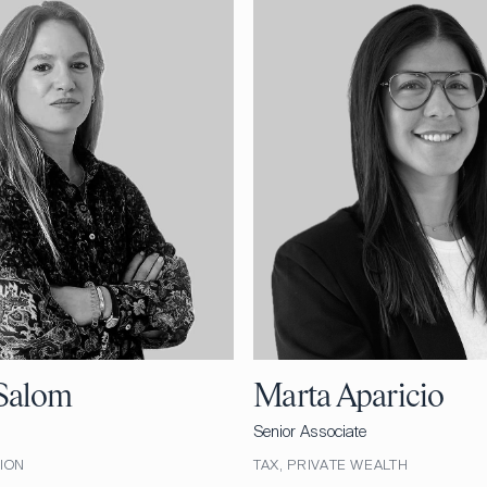
Salom
Marta Aparicio
Senior Associate
TION
TAX, PRIVATE WEALTH