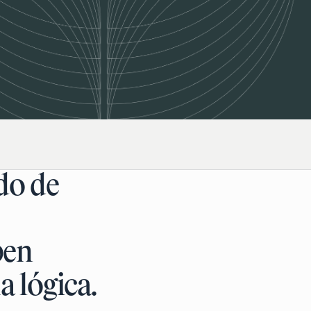
do de
ben
 lógica.