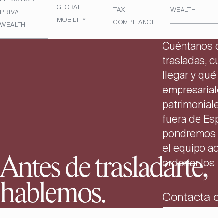
GLOBAL
TAX
WEALTH
PRIVATE
MOBILITY
COMPLIANCE
WEALTH
Cuéntanos 
trasladas, 
llegar y qué
empresarial
patrimonial
fuera de Es
pondremos 
el equipo a
Antes de trasladarte,
ordenar los
hablemos.
Contacta 