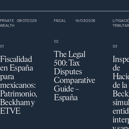
PRIVATE
08/07/2026
FISCAL
14/03/2026
LITIGACI
WEALTH
TRIBUTAR
0
2
0
1
0
3
The Legal
Fiscalidad
Insp
500: Tax
en España
de
Disputes
para
Haci
Comparative
mexicanos:
de la
Guide –
Patrimonio,
Beck
España
Beckham y
simul
ETVE
enti
inter
y san