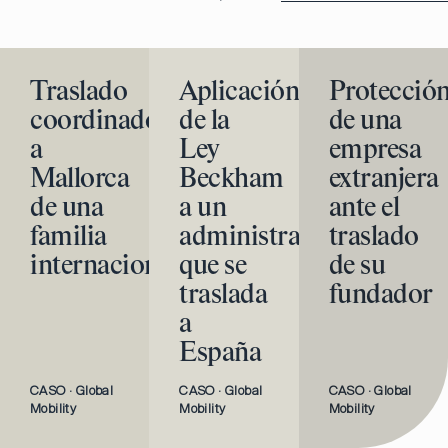
Traslado
Aplicación
Protecció
coordinado
de la
de una
a
Ley
empresa
Mallorca
Beckham
extranjera
de una
a un
ante el
familia
administrador
traslado
internacional
que se
de su
traslada
fundador
a
España
CASO
·
Global
CASO
·
Global
CASO
·
Global
Mobility
Mobility
Mobility