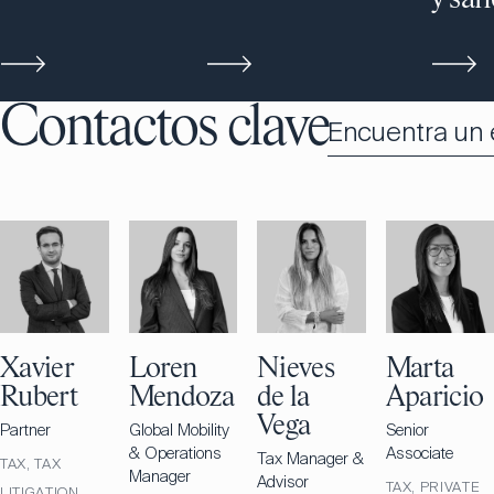
Contactos clave
Encuentra un 
Xavier
Loren
Nieves
Marta
Rubert
Mendoza
de la
Aparicio
Vega
Partner
Global Mobility
Senior
& Operations
Associate
Tax Manager &
TAX, TAX
Manager
Advisor
TAX, PRIVATE
LITIGATION,