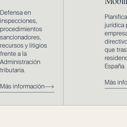
Mobili
Defensa en
Planifica
inspecciones,
jurídica
procedimientos
empresa
sancionadores,
directiv
recursos y litigios
que tra
frente a la
residenc
Administración
España.
tributaria.
Más inf
Más información