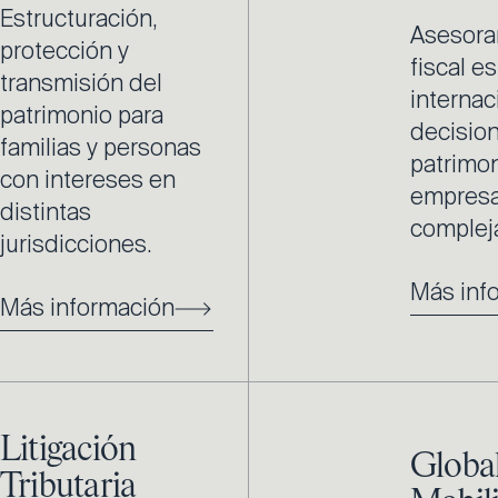
Estructuración,
Asesora
protección y
fiscal e
transmisión del
internac
patrimonio para
decisio
familias y personas
patrimon
con intereses en
empresa
distintas
complej
jurisdicciones.
Más inf
Más información
Litigación
Globa
Tributaria