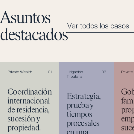
Asuntos
Ver todos los casos
destacados
Private Wealth
0
1
Litigación
0
2
Private
Tributaria
Coordinación
Gob
Estrategia,
internacional
fami
prueba y
de residencia,
pro
tiempos
sucesión y
empr
procesales
propiedad.
suc
en una