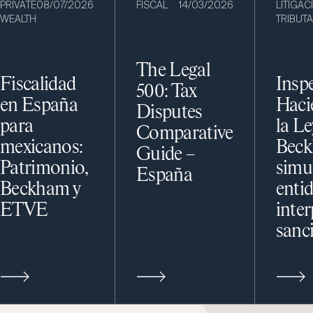
PRIVATE
08/07/2026
FISCAL
14/03/2026
LITIGAC
WEALTH
TRIBUTA
The Legal
Fiscalidad
Insp
500: Tax
en España
Haci
Disputes
para
la Le
Comparative
mexicanos:
Beck
Guide –
Patrimonio,
simu
España
Beckham y
enti
ETVE
inter
sanc