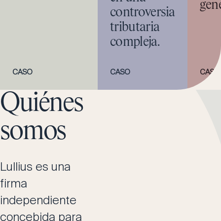
gene
controversia
tributaria
compleja.
CASO
CASO
CASO
Quiénes
somos
Lullius es una
firma
independiente
concebida para