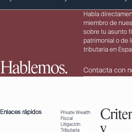
Habla directamen
miembro de nues
sobre tu asunto fi
patrimonial o de l
tributaria en Espa
Hablemos.
Contacta con n
Enlaces rápidos
Criter
Private Wealth
Fiscal
Litigación
y
Tributaria