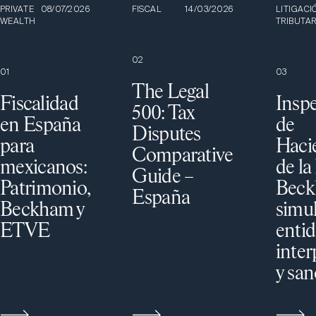
PRIVATE
08/07/2026
FISCAL
14/03/2026
LITIGACI
WEALTH
TRIBUTAR
0
2
0
1
0
3
The Legal
Fiscalidad
Insp
500: Tax
en España
de
Disputes
para
Haci
Comparative
mexicanos:
de la
Guide –
Patrimonio,
Beck
España
Beckham y
simul
ETVE
enti
inter
y san