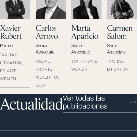
Xavier
Carlos
Marta
Carmen
Rubert
Arroyo
Aparicio
Salom
Partner
Senior
Senior
Senior
Associate
Associate
Associate
TAX, TAX
FISCAL,
TAX, PRIVATE
TAX, TAX
LITIGATION,
PRIVATE
WEALTH
LITIGATION
PRIVATE
WEALTH, US
WEALTH
DESK
Ver todas las
Actualidad
publicaciones