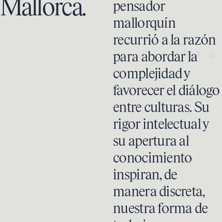
Mallorca.
pensador
mallorquín
recurrió a la razón
I
para abordar la
H
K
G
complejidad y
favorecer el diálogo
entre culturas. Su
rigor intelectual y
su apertura al
conocimiento
inspiran, de
manera discreta,
nuestra forma de