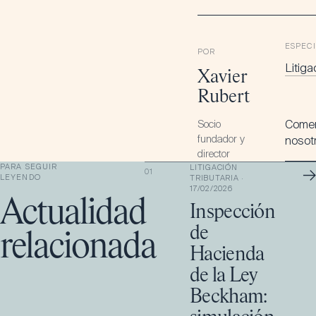
ESPEC
POR
Litiga
Xavier
Rubert
Socio
Comen
fundador y
nosot
director
PARA SEGUIR
LITIGACIÓN
→
01
LEYENDO
TRIBUTARIA
·
17/02/2026
Actualidad
Inspección
de
relacionada
Hacienda
de la Ley
Beckham: