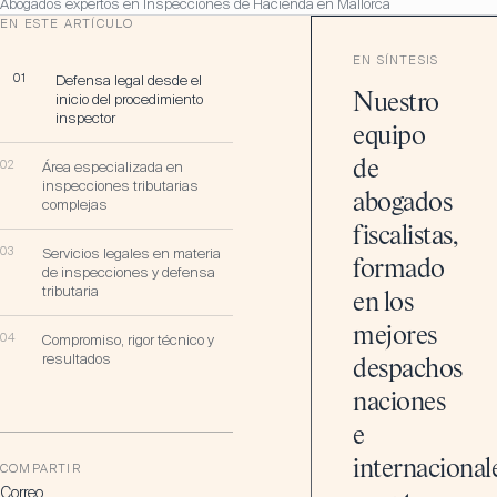
Abogados expertos en Inspecciones de Hacienda en Mallorca
EN ESTE ARTÍCULO
EN SÍNTESIS
01
Defensa legal desde el
inicio del procedimiento
Nuestro
inspector
equipo
de
02
Área especializada en
inspecciones tributarias
abogados
complejas
fiscalistas,
03
Servicios legales en materia
formado
de inspecciones y defensa
tributaria
en los
mejores
04
Compromiso, rigor técnico y
resultados
despachos
naciones
e
internacionale
COMPARTIR
Correo