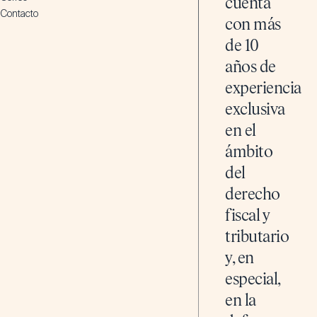
cuenta
Contacto
con más
de 10
años de
experiencia
exclusiva
en el
ámbito
del
derecho
fiscal y
tributario
y, en
especial,
en la