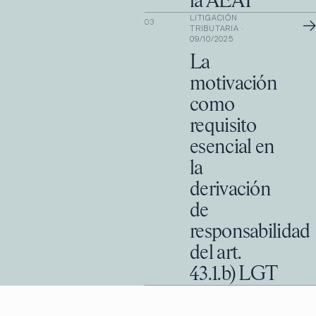
la AEAT
LITIGACIÓN
→
03
TRIBUTARIA
·
09/10/2025
La
motivación
como
requisito
esencial en
la
derivación
de
responsabilidad
del art.
43.1.b) LGT