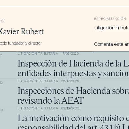
ESPECIALIZACIÓN
OR
Litigación Tribut
Xavier Rubert
ocio fundador y director
Comenta este an
LITIGACIÓN TRIBUTARIA
·
17/02/2026
01
Inspección de Hacienda de la 
entidades interpuestas y sancio
LITIGACIÓN TRIBUTARIA
·
25/12/2025
02
Inspecciones de Hacienda sobre
revisando la AEAT
LITIGACIÓN TRIBUTARIA
·
09/10/2025
03
La motivación como requisito es
responsabilidad del art. 43.1.b)