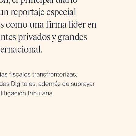
ón
, el principal diario
n reportaje especial
os como una firma líder en
entes privados y grandes
ternacional.
as fiscales transfronterizas,
das Digitales, además de subrayar
itigación tributaria.