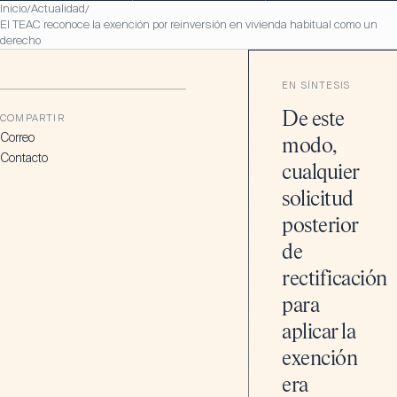
Inicio
Actualidad
/
/
El TEAC reconoce la exención por reinversión en vivienda habitual como un
derecho
EN SÍNTESIS
De este
COMPARTIR
Correo
modo,
Contacto
cualquier
solicitud
posterior
de
rectificación
para
aplicar la
exención
era