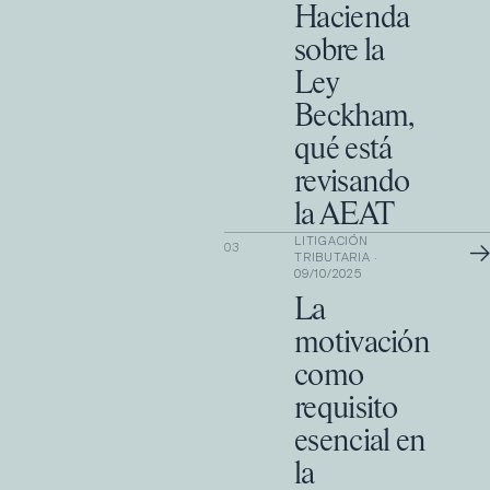
Hacienda
sobre la
Ley
Beckham,
qué está
revisando
la AEAT
LITIGACIÓN
→
03
TRIBUTARIA
·
09/10/2025
La
motivación
como
requisito
esencial en
la