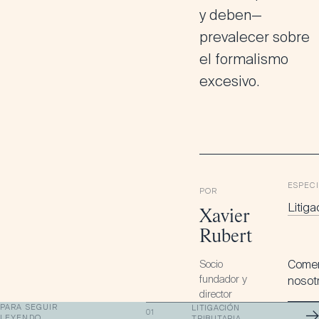
y deben—
prevalecer sobre
el formalismo
excesivo.
ESPEC
POR
Litiga
Xavier
Rubert
Socio
Comen
fundador y
nosot
director
PARA SEGUIR
LITIGACIÓN
→
01
LEYENDO
TRIBUTARIA
·