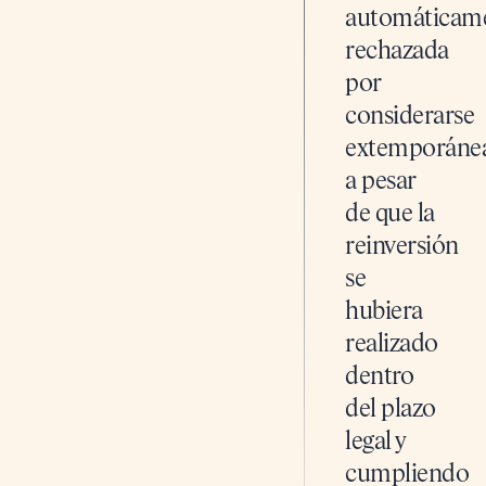
automáticam
rechazada
por
considerarse
extemporánea
a pesar
de que la
reinversión
se
hubiera
realizado
dentro
del plazo
legal y
cumpliendo