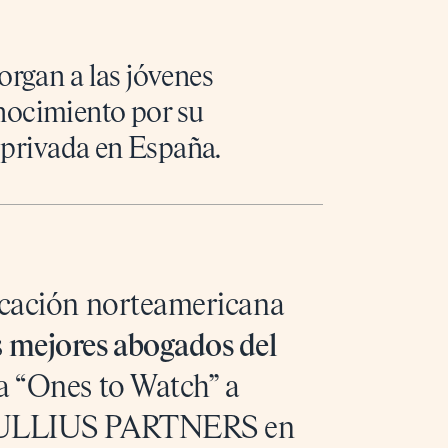
organ a las jóvenes
nocimiento por su
a privada en España.
licación norteamericana
s
mejores abogados del
a “Ones to Watch” a
 LULLIUS PARTNERS en