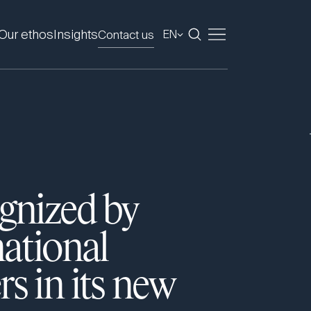
Our ethos
Insights
Contact us
EN
ognized by
national
s in its new