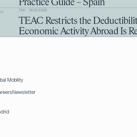
Practice Guide – Spain
TAX
·
19/12/2025
03
TEAC Restricts the Deductibilit
Economic Activity Abroad Is R
bal Mobility
reers
Newsletter
drid