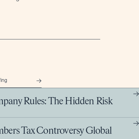
→
fing
→
mpany Rules: The Hidden Risk
→
mbers Tax Controversy Global