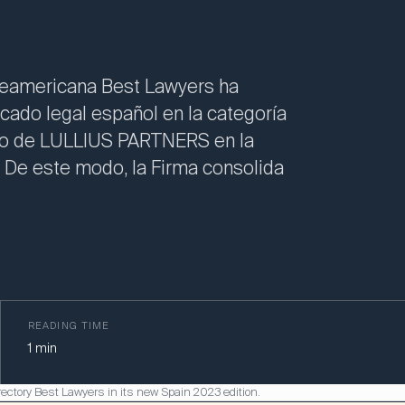
rteamericana Best Lawyers ha
ado legal español en la categoría
cio de LULLIUS PARTNERS en la
). De este modo, la Firma consolida
READING TIME
1
min
rectory Best Lawyers in its new Spain 2023 edition.