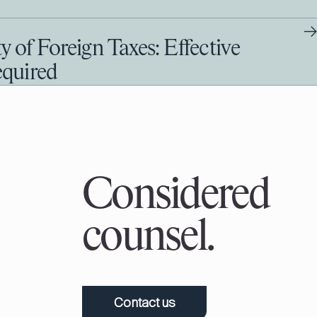
→
y of Foreign Taxes: Effective
equired
Considered
counsel.
Contact us