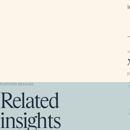
W
F
FURTHER READING
Related
insights