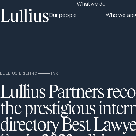
What we do
Our people
Who we are
LULLIUS BRIEFING
TAX
Lullius Partners rec
the prestigious inter
directory Best Lawyer