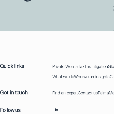
Quick links
Private Wealth
Tax
Tax Litigation
Glo
What we do
Who we are
Insights
Ca
Get in touch
Find an expert
Contact us
Palma
Ma
Follow us
in