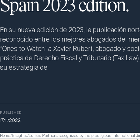
Spain 2023 edition.
En su nueva edición de 2023, la publicación no
reconocido entre los mejores abogados del merc
“Ones to Watch” a Xavier Rubert, abogado y so
práctica de Derecho Fiscal y Tributario (Tax Law
su estrategia de
PUBLISHED
17/11/2022
Home
Insights
Lullius Partners recognized by the prestigious international di
/
/