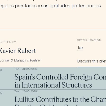
legales prestados y sus aptitudes profesionales.
SPECIALISATION
RITTEN BY
Tax
Xavier Rubert
ounder & Managing Partner
Discuss this brie
TAX
·
31/05/2026
01
Spain’s Controlled Foreign Co
in International Structures
TAX
·
15/05/2026
02
Lullius Contributes to the Cha